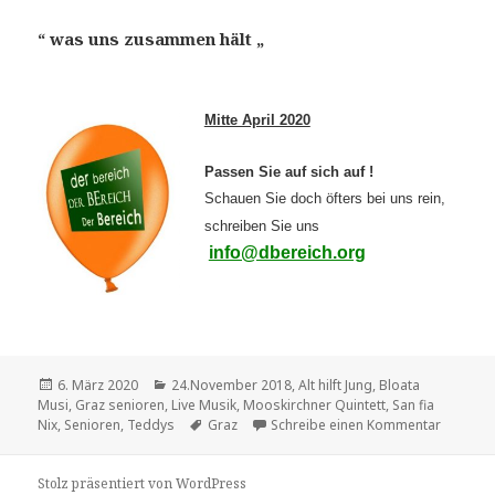
“ was uns zusammen hält „
Mitte April 2020
Passen Sie auf sich auf !
Schauen Sie doch öfters bei uns rein,
schreiben Sie uns
info@dbereich.org
Veröffentlicht
Kategorien
6. März 2020
24.November 2018
,
Alt hilft Jung
,
Bloata
am
Musi
,
Graz senioren
,
Live Musik
,
Mooskirchner Quintett
,
San fia
Schlagwörter
zu Was 
Nix
,
Senioren
,
Teddys
Graz
Schreibe einen Kommentar
Stolz präsentiert von WordPress