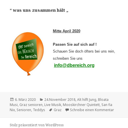
“ was uns zusammen hält „
Mitte April 2020
Passen Sie auf sich auf !
Schauen Sie doch öfters bei uns rein,
schreiben Sie uns
info@dbereich.org
Veröffentlicht
Kategorien
6. März 2020
24.November 2018
,
Alt hilft Jung
,
Bloata
am
Musi
,
Graz senioren
,
Live Musik
,
Mooskirchner Quintett
,
San fia
Schlagwörter
zu Was 
Nix
,
Senioren
,
Teddys
Graz
Schreibe einen Kommentar
Stolz präsentiert von WordPress